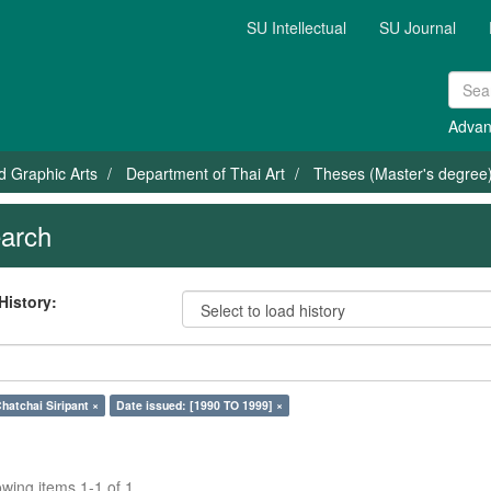
SU Intellectual
SU Journal
Advan
nd Graphic Arts
Department of Thai Art
Theses (Master's degree) 
arch
History:
hatchai Siripant ×
Date issued: [1990 TO 1999] ×
wing items 1-1 of 1