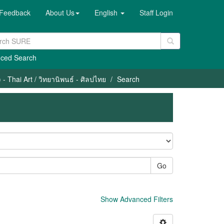
Feedback
About Us
English
Staff Login
ced Search
- Thai Art / วิทยานิพนธ์ - ศิลปไทย
Search
Go
Show Advanced Filters