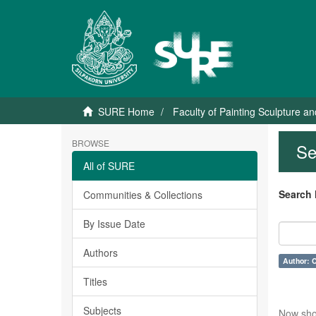
SURE Home
Faculty of Painting Sculpture a
BROWSE
Se
All of SURE
Search 
Communities & Collections
By Issue Date
Authors
Author: C
Titles
Subjects
Now sho