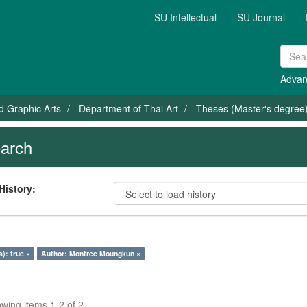
SU Intellectual
SU Journal
Advan
nd Graphic Arts
Department of Thai Art
Theses (Master's degree) 
arch
History:
s): true ×
Author: Montree Moungkun ×
wing items 1-2 of 2