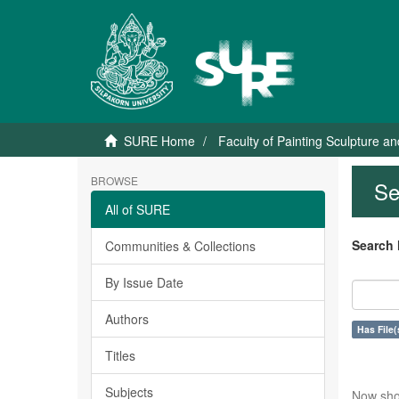
SURE Home
Faculty of Painting Sculpture a
BROWSE
Se
All of SURE
Search 
Communities & Collections
By Issue Date
Authors
Has File(
Titles
Subjects
Now sho