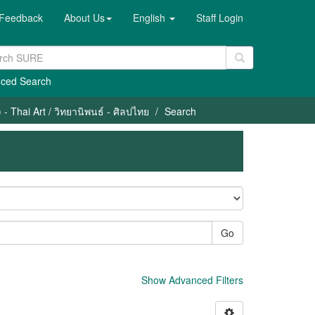
Feedback
About Us
English
Staff Login
ced Search
- Thai Art / วิทยานิพนธ์ - ศิลปไทย
Search
Go
Show Advanced Filters