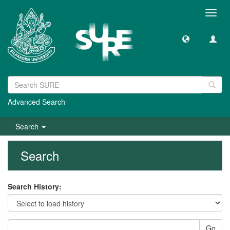
Toggl
navig
Advanced Search
Search
Search
Search History:
Go