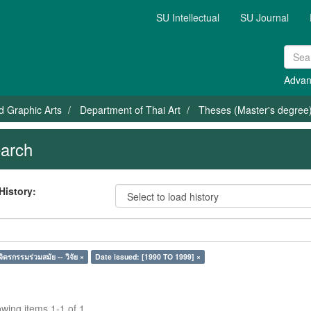
SU Intellectual
SU Journal
Advan
nd Graphic Arts
Department of Thai Art
Theses (Master's degree) 
arch
History:
ิตรกรรมร่วมสมัย -- วิจัย ×
Date issued: [1990 TO 1999] ×
wing items 1-1 of 1