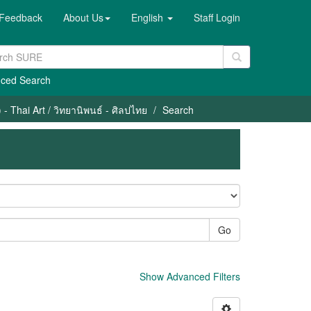
Feedback
About Us
English
Staff Login
ced Search
- Thai Art / วิทยานิพนธ์ - ศิลปไทย
Search
Go
Show Advanced Filters