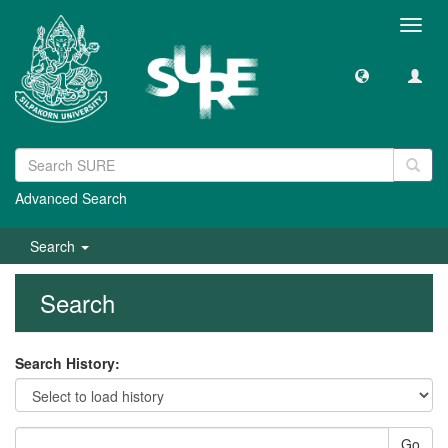
Toggl
navig
Advanced Search
Search
Search
Search History:
Go