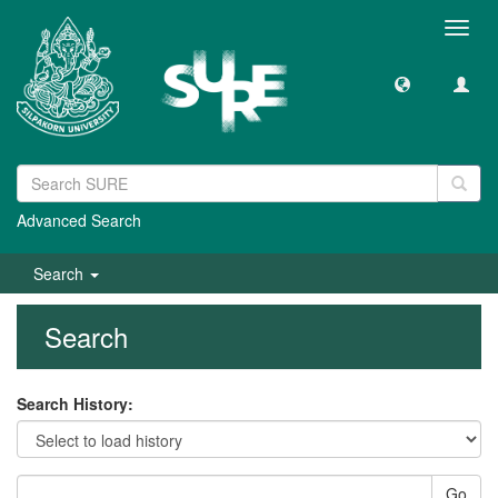
Toggl
navig
Advanced Search
Search
Search
Search History:
Go