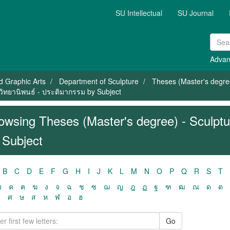
SU Intellectual
SU Journal
Advan
nd Graphic Arts
Department of Sculpture
Theses (Master's degree
 วิทยานิพนธ์ - ประติมากรรม by Subject
owsing Theses (Master's degree) - Sculptu
 Subject
B
C
D
E
F
G
H
I
J
K
L
M
N
O
P
Q
R
S
T
ฃ
ค
ฅ
ฆ
ง
จ
ฉ
ช
ซ
ฌ
ญ
ฎ
ฏ
ฐ
ฑ
ฒ
ณ
ด
ต
ว
ศ
ษ
ส
ห
ฬ
อ
ฮ
Go