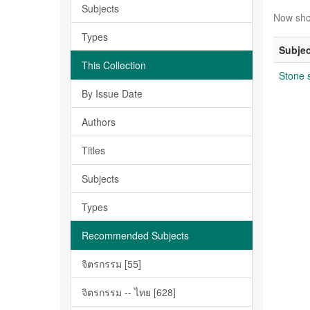
Subjects
Now sho
Types
Subjec
This Collection
Stone 
By Issue Date
Authors
Titles
Subjects
Types
Recommended Subjects
จิตรกรรม [55]
จิตรกรรม -- ไทย [628]