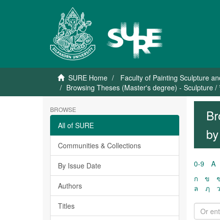
SURE Home
Faculty of Painting Sculpture a
Browsing Theses (Master's degree) - Sculpture /
BROWSE
Br
All of SURE
by
Communities & Collections
0-9
A
By Issue Date
ก
ข
Authors
ล
ฦ
Titles