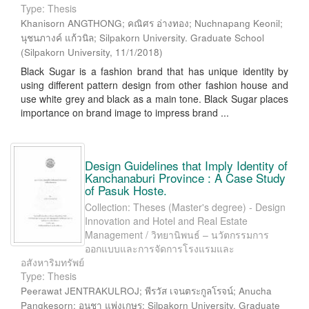
Type: Thesis
Khanisorn ANGTHONG; คณิศร อ่างทอง; Nuchnapang Keonil;
นุชนภางค์ แก้วนิล; Silpakorn University. Graduate School
(
Silpakorn University
,
11/1/2018
)
Black Sugar is a fashion brand that has unique identity by
using different pattern design from other fashion house and
use white grey and black as a main tone. Black Sugar places
importance on brand image to impress brand ...
Design Guidelines that Imply Identity of
Kanchanaburi Province : A Case Study
of Pasuk Hoste.
Collection: Theses (Master's degree) - Design
Innovation and Hotel and Real Estate
Management / วิทยานิพนธ์ – นวัตกรรมการ
ออกแบบและการจัดการโรงแรมและ
อสังหาริมทรัพย์
Type: Thesis
Peerawat JENTRAKULROJ; พีรวัส เจนตระกูลโรจน์; Anucha
Pangkesorn; อนุชา แพ่งเกษร; Silpakorn University. Graduate