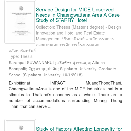
Service Design for MICE Unserved
Needs in Chaengwattana Area A Case
Study of STARRY Hotel
Collection: Theses (Master's degree) - Design
Innovation and Hotel and Real Estate
Management / วิทยานิพนธ์ – นวัตกรรมการ
ออกแบบและการจัดการโรงแรมและ
อสังหาริมทรัพย์
Type: Thesis
Saranpat SUWANNAKUL; สรัลพัชร สุวรรณกุล; Attama
Boonpalit; อัฏฐมา บุญปาลิต; Silpakorn University. Graduate
School
(
Silpakorn University
,
10/1/2018
)
Exhibitionat IMPACT MuangThongThani,
ChaengwattanaArea is one of the MICE industries that is a
stimulus to Thailand’s economy as a whole. There are a
number of accommodations surrounding Muang Thong
Thani that can serve ...
Study of Factors Affecting Longevity for