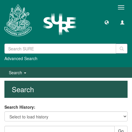
Toggl
navig
Advanced Search
Search
Search
Search History:
Go