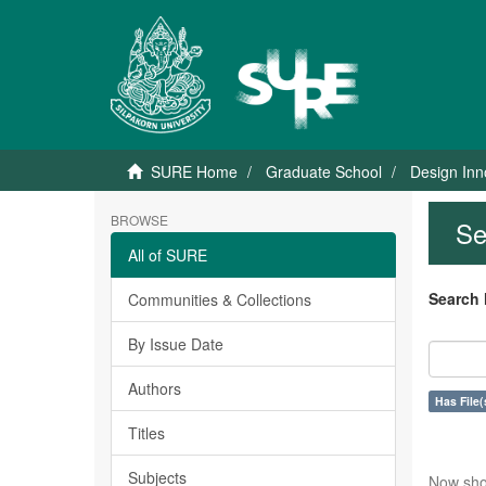
SURE Home
Graduate School
Design Inn
BROWSE
Se
All of SURE
Search 
Communities & Collections
By Issue Date
Authors
Has File(
Titles
Subjects
Now sho