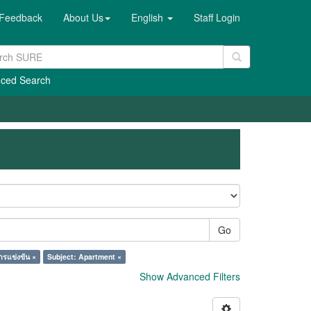
Feedback
About Us
English
Staff Login
ced Search
Go
ารแข่งขัน ×
Subject: Apartment ×
Show Advanced Filters