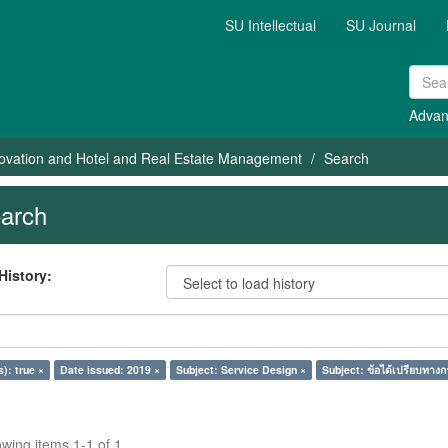
SU Intellectual
SU Journal
Advan
ovation and Hotel and Real Estate Management
Search
arch
History:
s): true ×
Date issued: 2019 ×
Subject: Service Design ×
Subject: ข้อได้เปรียบทางก
wing items 1-1 of 1