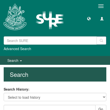
Toggl
navig
Advanced Search
Search
Search
Search History:
Go