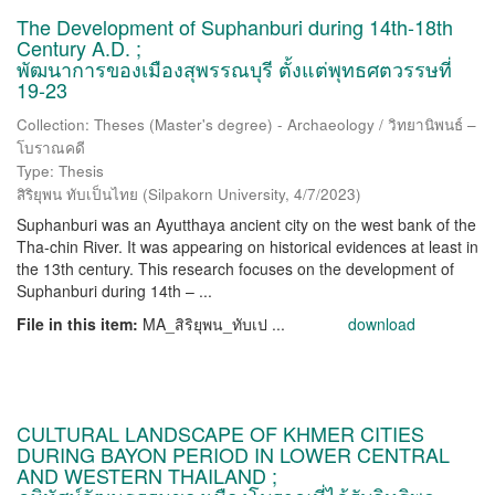
The Development of Suphanburi during 14th-18th
Century A.D. ;
พัฒนาการของเมืองสุพรรณบุรี ตั้งแต่พุทธศตวรรษที่
19-23
Collection: Theses (Master's degree) - Archaeology / วิทยานิพนธ์ –
โบราณคดี
Type: Thesis
สิริยุพน ทับเป็นไทย
(
Silpakorn University
,
4/7/2023
)
Suphanburi was an Ayutthaya ancient city on the west bank of the
Tha-chin River. It was appearing on historical evidences at least in
the 13th century. This research focuses on the development of
Suphanburi during 14th – ...
File in this item:
MA_สิริยุพน_ทับเป ...
download
CULTURAL LANDSCAPE OF KHMER CITIES
DURING BAYON PERIOD IN LOWER CENTRAL
AND WESTERN THAILAND ;