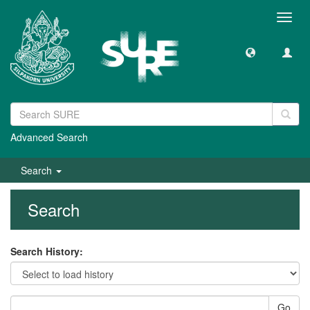
Toggl
navig
Advanced Search
Search
Search
Search History:
Go