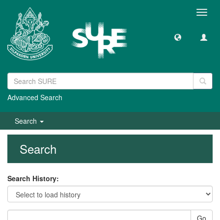
Toggl
navig
Advanced Search
Search
Search
Search History:
Go