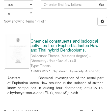
Go
Now showing items 1-1 of 1
Chemical constituents and biological
activities from Euphorbia lactea Haw
and Thai hybrid Dendrobiums.
Collection: Theses (Master's degree) -
Chemistry / วิทยานิพนธ์ - เคมี
Type: Thesis
จินตนา จันทำ
(
Silpakorn University
,
4/7/2023
)
Abstract Chemical investigation of the aerial part
of Euphorbia lactea Haw resulted in the isolation of sixteen
know compounds in duding four diterpenes; ent-16α,17-
dihydroxyatisan-3-one (EL-1), ent-16S,17-dih ...