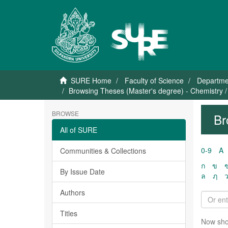
SURE Home
Faculty of Science
Departme
Browsing Theses (Master's degree) - Chemistry / 
BROWSE
Br
All of SURE
0-9
A
Communities & Collections
ก
ข
By Issue Date
ล
ฦ
Authors
Titles
Now sho