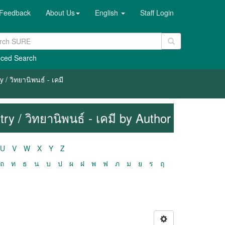
Feedback
About Us
English
Staff Login
ced Search
/ วิทยานิพนธ์ - เคมี
y / วิทยานิพนธ์ - เคมี by Author
U
V
W
X
Y
Z
ถ
ท
ธ
น
บ
ป
ผ
ฝ
พ
ฟ
ภ
ม
ย
ร
ฤ