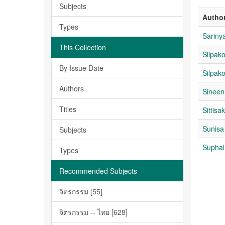
Subjects
Autho
Types
Sarin
This Collection
Silpako
By Issue Date
Silpako
Authors
Sinee
Titles
Sittis
Sunis
Subjects
Supha
Types
Recommended Subjects
จิตรกรรม [55]
จิตรกรรม -- ไทย [628]