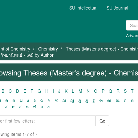
SU Intellectual
SU Journal
Advan
nt of Chemistry
Chemistry
Theses (Master's degree) - Chemistry 
วิทยานิพนธ์ - เคมี by Author
owsing Theses (Master's degree) - Chemistr
B
C
D
E
F
G
H
I
J
K
L
M
N
O
P
Q
R
S
T
ฃ
ค
ฅ
ฆ
ง
จ
ฉ
ช
ซ
ฌ
ญ
ฎ
ฏ
ฐ
ฑ
ฒ
ณ
ด
ต
ว
ศ
ษ
ส
ห
ฬ
อ
ฮ
Go
wing items 1-7 of 7