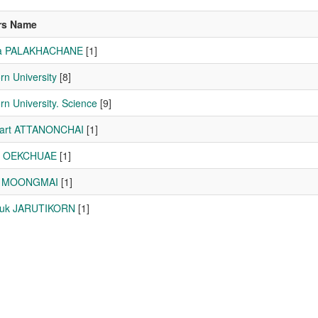
rs Name
ya PALAKHACHANE
[1]
rn University
[8]
rn University. Science
[9]
nart ATTANONCHAI
[1]
ak OEKCHUAE
[1]
a MOONGMAI
[1]
luk JARUTIKORN
[1]