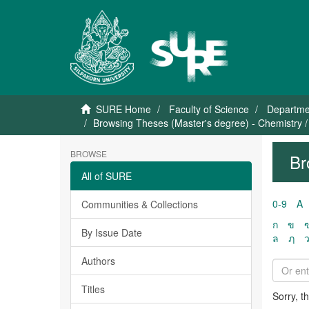
SURE Home
Faculty of Science
Departme
Browsing Theses (Master's degree) - Chemistry / 
BROWSE
Br
All of SURE
0-9
A
Communities & Collections
ก
ข
By Issue Date
ล
ฦ
Authors
Titles
Sorry, t