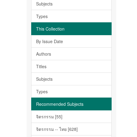
Subjects
Types
This Collection
By Issue Date
Authors
Titles
Subjects
Types
Recommended Subjects
จิตรกรรม [55]
จิตรกรรม -- ไทย [628]