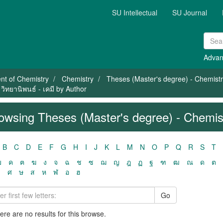
SU Intellectual
SU Journal
Advan
nt of Chemistry
Chemistry
Theses (Master's degree) - Chemistry 
วิทยานิพนธ์ - เคมี by Author
owsing Theses (Master's degree) - Chemistr
B
C
D
E
F
G
H
I
J
K
L
M
N
O
P
Q
R
S
T
ฃ
ค
ฅ
ฆ
ง
จ
ฉ
ช
ซ
ฌ
ญ
ฎ
ฏ
ฐ
ฑ
ฒ
ณ
ด
ต
ว
ศ
ษ
ส
ห
ฬ
อ
ฮ
Go
here are no results for this browse.