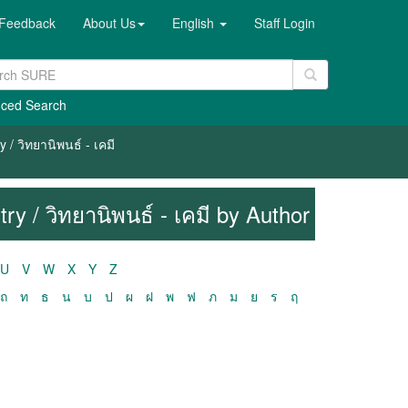
Feedback
About Us
English
Staff Login
ced Search
/ วิทยานิพนธ์ - เคมี
y / วิทยานิพนธ์ - เคมี by Author
U
V
W
X
Y
Z
ถ
ท
ธ
น
บ
ป
ผ
ฝ
พ
ฟ
ภ
ม
ย
ร
ฤ