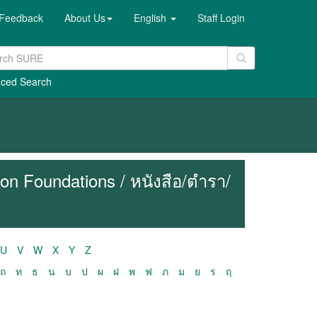
Feedback
About Us
English
Staff Login
ced Search
n Foundations / หนังสือ/ตำรา/
U
V
W
X
Y
Z
ถ
ท
ธ
น
บ
ป
ผ
ฝ
พ
ฟ
ภ
ม
ย
ร
ฤ