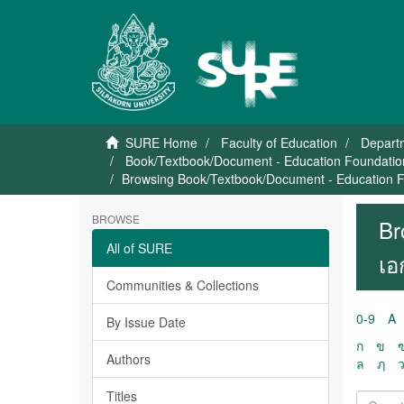
SURE Home
Faculty of Education
Depart
Book/Textbook/Document - Education Foundation
Browsing Book/Textbook/Document - Education Fo
BROWSE
Br
All of SURE
เอ
Communities & Collections
0-9
A
By Issue Date
ก
ข
Authors
ล
ฦ
Titles