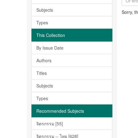
Subjects
Sorry, t
Types
This Collection
By Issue Date
Authors
Titles
Subjects
Types
Recommended Subjects
จิตรกรรม [55]
จิตรกรรม -- ไทย [628]