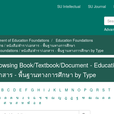
SU Intellectual
SU Journal
Advan
ment of Education Foundations
Education Foundations
s / หนังสือ/ตำรา/เอกสาร - พื้นฐานทางการศึกษา
undations / หนังสือ/ตำรา/เอกสาร - พื้นฐานทางการศึกษา by Type
owsing Book/Textbook/Document - Educatio
กสาร - พื้นฐานทางการศึกษา by Type
B
C
D
E
F
G
H
I
J
K
L
M
N
O
P
Q
R
S
T
ฃ
ค
ฅ
ฆ
ง
จ
ฉ
ช
ซ
ฌ
ญ
ฎ
ฏ
ฐ
ฑ
ฒ
ณ
ด
ต
ว
ศ
ษ
ส
ห
ฬ
อ
ฮ