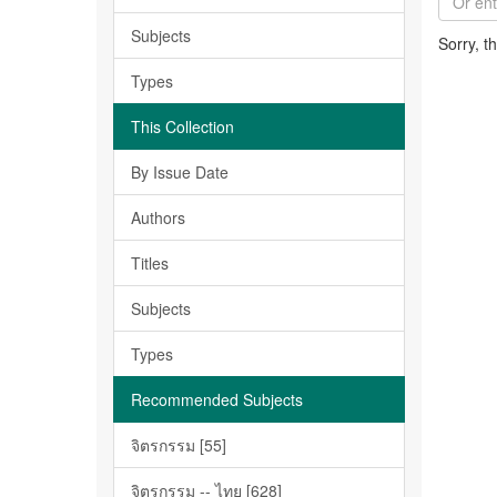
Subjects
Sorry, t
Types
This Collection
By Issue Date
Authors
Titles
Subjects
Types
Recommended Subjects
จิตรกรรม [55]
จิตรกรรม -- ไทย [628]