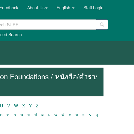
Feedback
About Us
English
Staff Login
ced Search
n Foundations / หนังสือ/ตำรา/
U
V
W
X
Y
Z
ถ
ท
ธ
น
บ
ป
ผ
ฝ
พ
ฟ
ภ
ม
ย
ร
ฤ