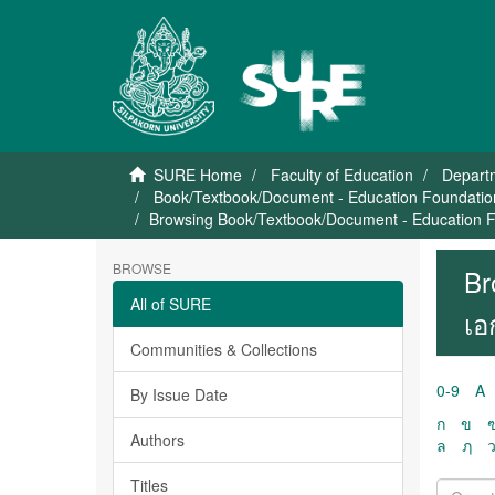
SURE Home
Faculty of Education
Depart
Book/Textbook/Document - Education Foundation
Browsing Book/Textbook/Document - Education Fo
BROWSE
Br
All of SURE
เอ
Communities & Collections
0-9
A
By Issue Date
ก
ข
Authors
ล
ฦ
Titles