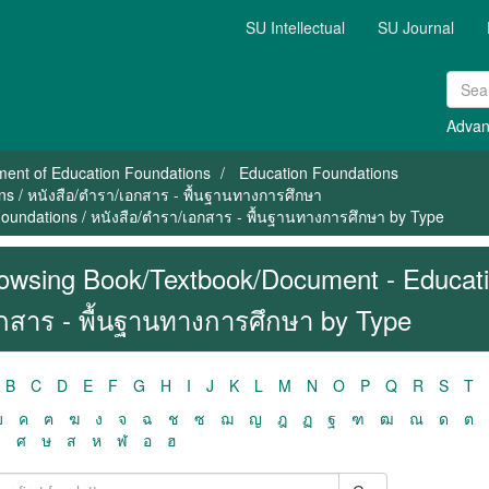
SU Intellectual
SU Journal
Advan
ment of Education Foundations
Education Foundations
s / หนังสือ/ตำรา/เอกสาร - พื้นฐานทางการศึกษา
undations / หนังสือ/ตำรา/เอกสาร - พื้นฐานทางการศึกษา by Type
owsing Book/Textbook/Document - Educatio
กสาร - พื้นฐานทางการศึกษา by Type
B
C
D
E
F
G
H
I
J
K
L
M
N
O
P
Q
R
S
T
ฃ
ค
ฅ
ฆ
ง
จ
ฉ
ช
ซ
ฌ
ญ
ฎ
ฏ
ฐ
ฑ
ฒ
ณ
ด
ต
ว
ศ
ษ
ส
ห
ฬ
อ
ฮ