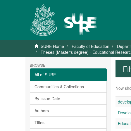
SURE Home
Faculty of Education
Depart
Theses (Master's degree) - Educational Research
BROWSE
Fi
All of SURE
Communities & Collections
Now sho
By Issue Date
develop
Authors
Develop
Titles
Educat