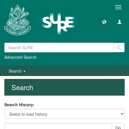
Toggl
navig
Advanced Search
Search
Search
Search History:
Go