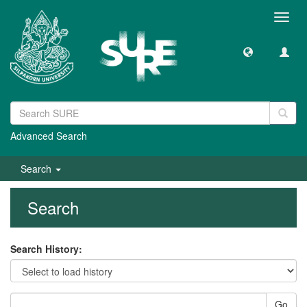
Toggl
navig
Advanced Search
Search
Search
Search History:
Go