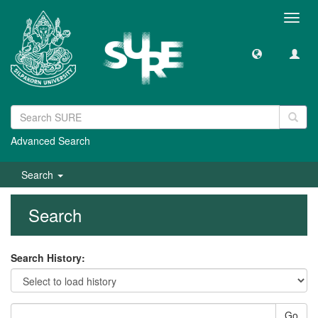
Toggl
navig
Advanced Search
Search
Search
Search History:
Go