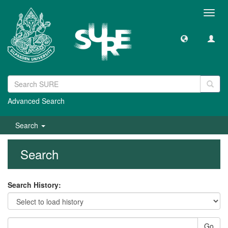
Toggl
navig
Advanced Search
Search
Search
Search History:
Go