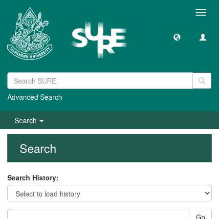
Toggl
navig
Advanced Search
Search
Search
Search History:
Go