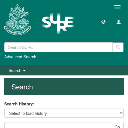
Toggl
navig
Advanced Search
Search
Search
Search History:
Go