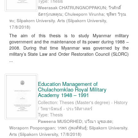
Type: Thesis
Weerasak CHATRUNGNOPPAKUN; วีรศักดิ์
ฉัตรรุ่งนพคุณ; Chuleeporn Virunha; ชุลีพร วิรุณ
หะ; Silpakorn University. Arts
(
Silpakorn University
,
17/8/2018
)
The aim of this thesis is to study Myanmar military
government and the maintenance of its power during 1988 –
2008. During that time Myanmar was governed by the
military’s State Law and Order Restoration Council (SLORC)
...
Education Management of
Chulachomklao Royal Military
Academy 1948 – 1991
Collection: Theses (Master's degree) - History
/ วิทยานิพนธ์ - ประวัติศาสตร์
Type: Thesis
Paweena MUSORHED; ปวีณา มูซอเฮด;
Woraporn Poopongpan; วรพร ภู่พงศ์พันธุ์; Silpakorn University.
Arts
(
Silpakorn University
,
17/8/2018
)