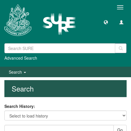
Toggl
navig
Advanced Search
Search
Search
Search History:
Go