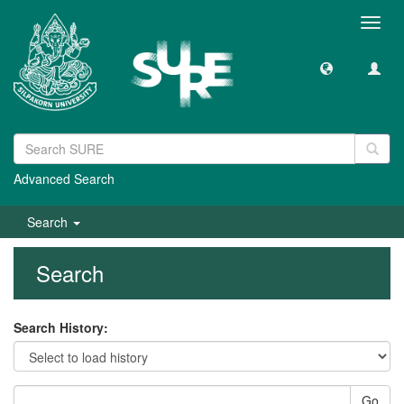
Toggl
navig
Advanced Search
Search
Search
Search History:
Go