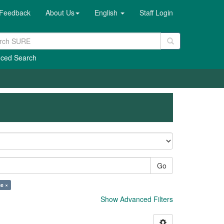
Feedback
About Us
English
Staff Login
ced Search
Go
se ×
Show Advanced Filters