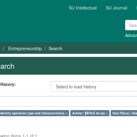
SU Intellectual
SU Journal
Advan
e
Entrepreneurship
Search
arch
History:
Identify operation type and characteristics ×
Author: ฐิติรัตน์ ชะเอม ×
Has File(s): fal
wing items 1-1 of 1