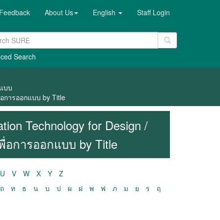
Feedback
About Us
English
Staff Login
ced Search
กแบบ
่อการออกแบบ by Title
ion Technology for Design /
ื่อการออกแบบ by Title
U
V
W
X
Y
Z
ถ
ท
ธ
น
บ
ป
ผ
ฝ
พ
ฟ
ภ
ม
ย
ร
ฤ