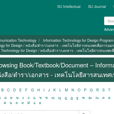
SU Intellectual
SU Journal
Advan
mmunication Technology
Information Technology for Design Program
gy for Design / หนังสือ/ตำรา/เอกสาร - เทคโนโลยีสารสนเทศเพื่อการออ
Technology for Design / หนังสือ/ตำรา/เอกสาร - เทคโนโลยีสารสนเทศเพื
owsing Book/Textbook/Document – Informat
ังสือ/ตำรา/เอกสาร - เทคโนโลยีสารสนเทศเพ
B
C
D
E
F
G
H
I
J
K
L
M
N
O
P
Q
R
S
T
ฃ
ค
ฅ
ฆ
ง
จ
ฉ
ช
ซ
ฌ
ญ
ฎ
ฏ
ฐ
ฑ
ฒ
ณ
ด
ต
ว
ศ
ษ
ส
ห
ฬ
อ
ฮ