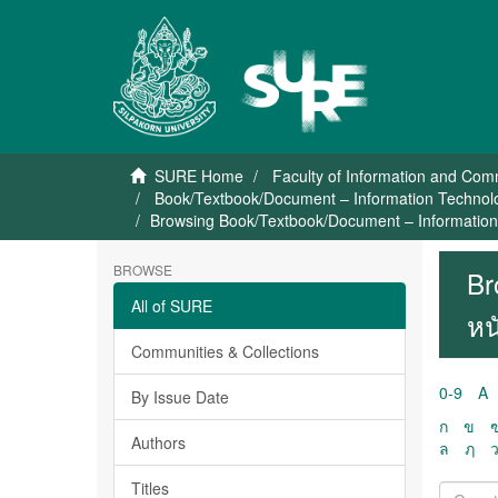
SURE Home
Faculty of Information and Co
Book/Textbook/Document – Information Technolo
Browsing Book/Textbook/Document – Information 
BROWSE
Br
All of SURE
หน
Communities & Collections
0-9
A
By Issue Date
ก
ข
Authors
ล
ฦ
Titles