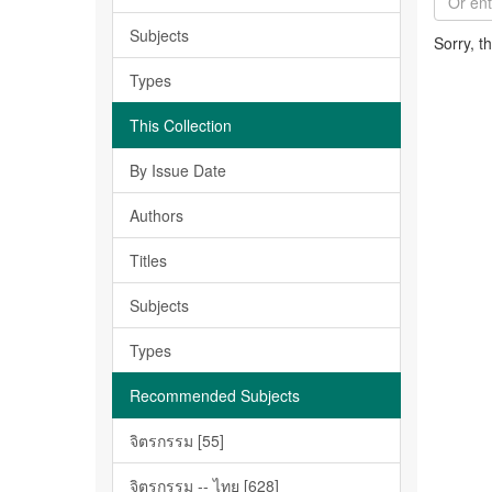
Subjects
Sorry, t
Types
This Collection
By Issue Date
Authors
Titles
Subjects
Types
Recommended Subjects
จิตรกรรม [55]
จิตรกรรม -- ไทย [628]