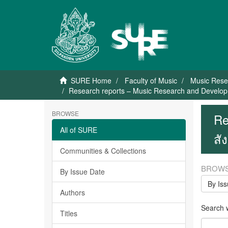
SURE Home
Faculty of Music
Music Rese
Research reports – Music Research and Developm
BROWSE
Re
All of SURE
สั
Communities & Collections
BROWS
By Issue Date
By Is
Authors
Search wi
Titles