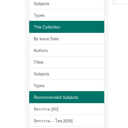
Subjects
Types
This Collection
By Issue Date
Authors
Titles
Subjects
Types
Recommended Subjects
จิตรกรรม [55]
จิตรกรรม -- ไทย [628]