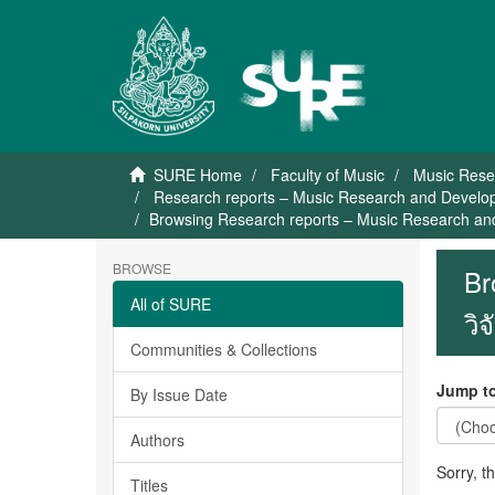
SURE Home
Faculty of Music
Music Rese
Research reports – Music Research and Developm
Browsing Research reports – Music Research and
BROWSE
Br
All of SURE
วิ
Communities & Collections
Jump to
By Issue Date
Authors
Sorry, t
Titles