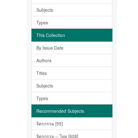
Subjects
Types
This Collection
By Issue Date
Authors
Titles
Subjects
Types
Recommended Subjects
จิตรกรรม [55]
จิตรกรรม -- ไทย [628]