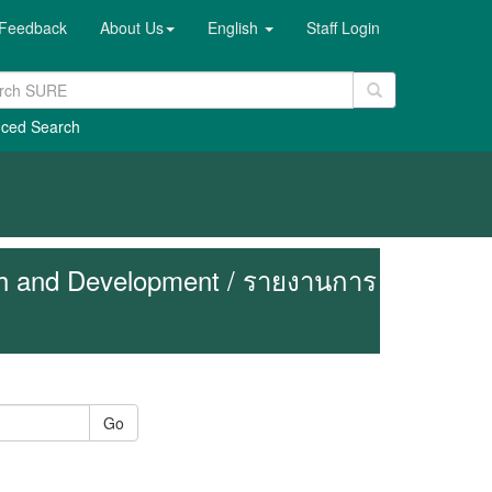
Feedback
About Us
English
Staff Login
ced Search
ch and Development / รายงานการ
Go