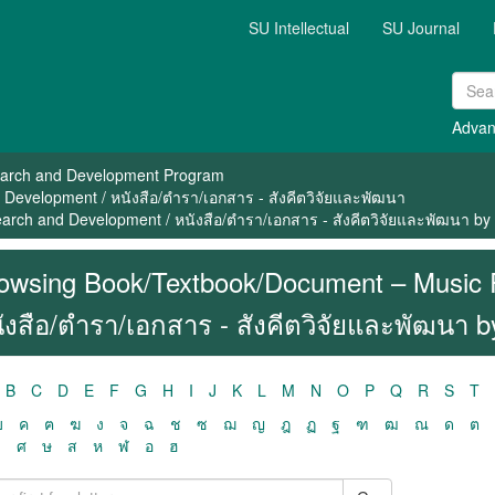
SU Intellectual
SU Journal
Advan
arch and Development Program
evelopment / หนังสือ/ตำรา/เอกสาร - สังคีตวิจัยและพัฒนา
rch and Development / หนังสือ/ตำรา/เอกสาร - สังคีตวิจัยและพัฒนา by
owsing Book/Textbook/Document – Music 
ังสือ/ตำรา/เอกสาร - สังคีตวิจัยและพัฒนา b
B
C
D
E
F
G
H
I
J
K
L
M
N
O
P
Q
R
S
T
ฃ
ค
ฅ
ฆ
ง
จ
ฉ
ช
ซ
ฌ
ญ
ฎ
ฏ
ฐ
ฑ
ฒ
ณ
ด
ต
ว
ศ
ษ
ส
ห
ฬ
อ
ฮ