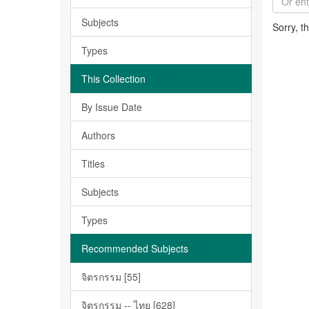
Subjects
Sorry, t
Types
This Collection
By Issue Date
Authors
Titles
Subjects
Types
Recommended Subjects
จิตรกรรม [55]
จิตรกรรม -- ไทย [628]