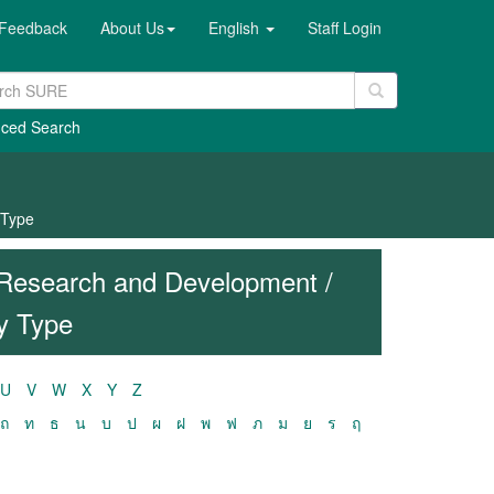
Feedback
About Us
English
Staff Login
ced Search
 Type
Research and Development /
y Type
U
V
W
X
Y
Z
ถ
ท
ธ
น
บ
ป
ผ
ฝ
พ
ฟ
ภ
ม
ย
ร
ฤ