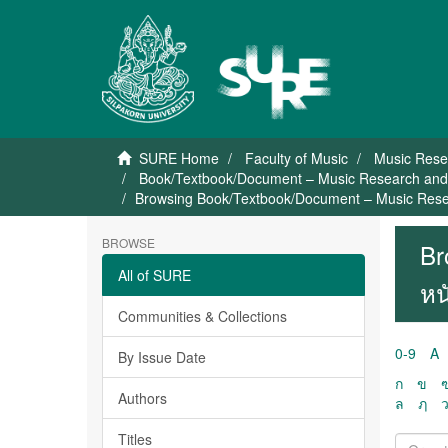
SURE Home
Faculty of Music
Music Rese
Book/Textbook/Document – Music Research and D
Browsing Book/Textbook/Document – Music Resea
BROWSE
Br
All of SURE
หน
Communities & Collections
0-9
A
By Issue Date
ก
ข
Authors
ล
ฦ
Titles