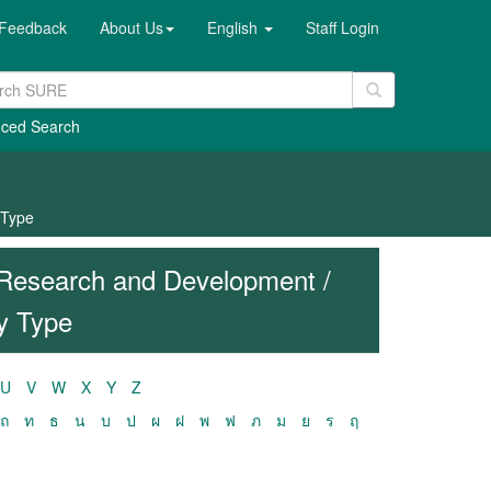
Feedback
About Us
English
Staff Login
ced Search
 Type
Research and Development /
y Type
U
V
W
X
Y
Z
ถ
ท
ธ
น
บ
ป
ผ
ฝ
พ
ฟ
ภ
ม
ย
ร
ฤ