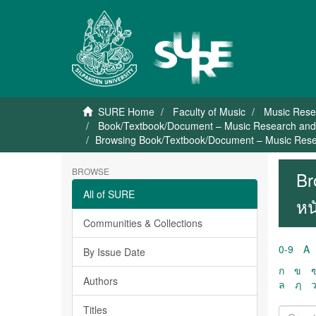
SURE Home
Faculty of Music
Music Rese
Book/Textbook/Document – Music Research and D
Browsing Book/Textbook/Document – Music Resea
BROWSE
Br
All of SURE
หน
Communities & Collections
0-9
A
By Issue Date
ก
ข
Authors
ล
ฦ
Titles