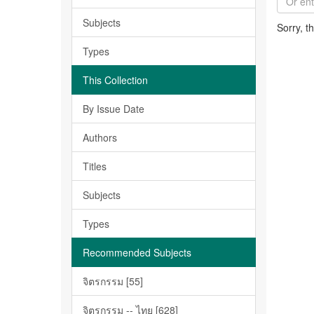
Subjects
Sorry, t
Types
This Collection
By Issue Date
Authors
Titles
Subjects
Types
Recommended Subjects
จิตรกรรม [55]
จิตรกรรม -- ไทย [628]