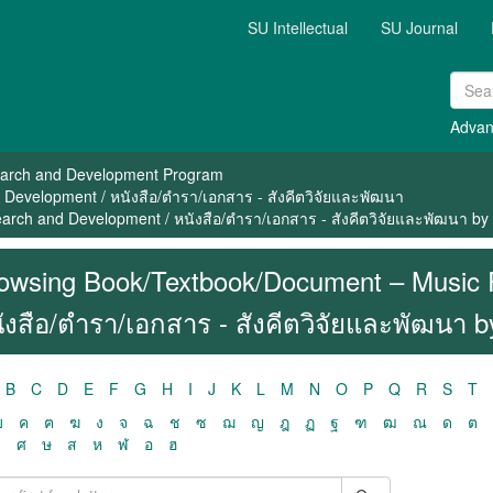
SU Intellectual
SU Journal
Advan
arch and Development Program
evelopment / หนังสือ/ตำรา/เอกสาร - สังคีตวิจัยและพัฒนา
rch and Development / หนังสือ/ตำรา/เอกสาร - สังคีตวิจัยและพัฒนา by
owsing Book/Textbook/Document – Music 
ังสือ/ตำรา/เอกสาร - สังคีตวิจัยและพัฒนา b
B
C
D
E
F
G
H
I
J
K
L
M
N
O
P
Q
R
S
T
ฃ
ค
ฅ
ฆ
ง
จ
ฉ
ช
ซ
ฌ
ญ
ฎ
ฏ
ฐ
ฑ
ฒ
ณ
ด
ต
ว
ศ
ษ
ส
ห
ฬ
อ
ฮ