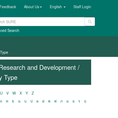
Feedback
About Us
English
Staff Login
ced Search
 Type
Research and Development /
y Type
U
V
W
X
Y
Z
ถ
ท
ธ
น
บ
ป
ผ
ฝ
พ
ฟ
ภ
ม
ย
ร
ฤ