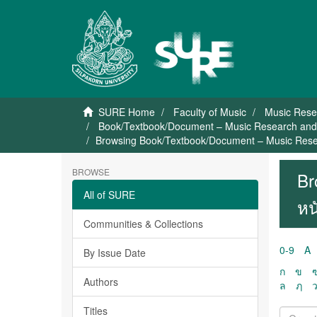
SURE Home
Faculty of Music
Music Rese
Book/Textbook/Document – Music Research and D
Browsing Book/Textbook/Document – Music Resea
BROWSE
Br
All of SURE
หน
Communities & Collections
0-9
A
By Issue Date
ก
ข
Authors
ล
ฦ
Titles