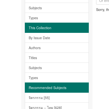
Subjects
Sorry, t
Types
This Collection
By Issue Date
Authors
Titles
Subjects
Types
Recommended Subjects
จิตรกรรม [55]
จิตรกรรม -- ไทย [628]