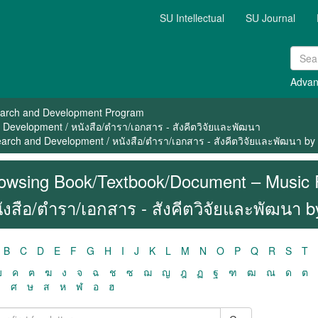
SU Intellectual
SU Journal
Advan
arch and Development Program
evelopment / หนังสือ/ตำรา/เอกสาร - สังคีตวิจัยและพัฒนา
rch and Development / หนังสือ/ตำรา/เอกสาร - สังคีตวิจัยและพัฒนา by
owsing Book/Textbook/Document – Music 
ังสือ/ตำรา/เอกสาร - สังคีตวิจัยและพัฒนา b
B
C
D
E
F
G
H
I
J
K
L
M
N
O
P
Q
R
S
T
ฃ
ค
ฅ
ฆ
ง
จ
ฉ
ช
ซ
ฌ
ญ
ฎ
ฏ
ฐ
ฑ
ฒ
ณ
ด
ต
ว
ศ
ษ
ส
ห
ฬ
อ
ฮ