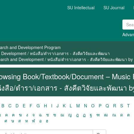
SU Intellectual
SU Journal
Advan
arch and Development Program
evelopment / หนังสือ/ตำรา/เอกสาร - สังคีตวิจัยและพัฒนา
ch and Development / หนังสือ/ตำรา/เอกสาร - สังคีตวิจัยและพัฒนา by 
owsing Book/Textbook/Document – Music 
ังสือ/ตำรา/เอกสาร - สังคีตวิจัยและพัฒนา b
B
C
D
E
F
G
H
I
J
K
L
M
N
O
P
Q
R
S
T
ฃ
ค
ฅ
ฆ
ง
จ
ฉ
ช
ซ
ฌ
ญ
ฎ
ฏ
ฐ
ฑ
ฒ
ณ
ด
ต
ว
ศ
ษ
ส
ห
ฬ
อ
ฮ