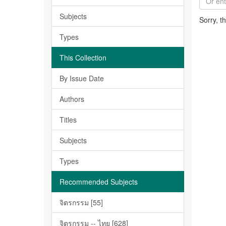
Subjects
Sorry, t
Types
This Collection
By Issue Date
Authors
Titles
Subjects
Types
Recommended Subjects
จิตรกรรม [55]
จิตรกรรม -- ไทย [628]