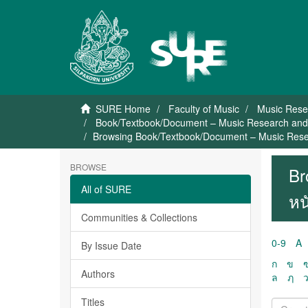
SURE Home
Faculty of Music
Music Rese
Book/Textbook/Document – Music Research and D
Browsing Book/Textbook/Document – Music Resear
BROWSE
Br
All of SURE
หน
Communities & Collections
0-9
A
By Issue Date
ก
ข
Authors
ล
ฦ
Titles