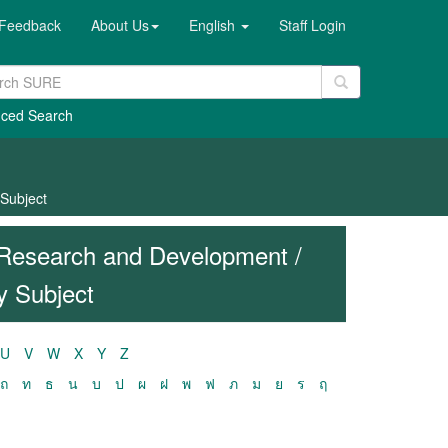
Feedback
About Us
English
Staff Login
ced Search
Subject
Research and Development /
y Subject
U
V
W
X
Y
Z
ถ
ท
ธ
น
บ
ป
ผ
ฝ
พ
ฟ
ภ
ม
ย
ร
ฤ