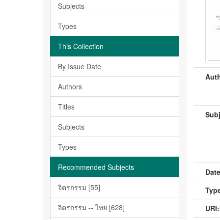
Subjects
Types
This Collection
By Issue Date
Auth
Authors
Titles
Subj
Subjects
Types
Recommended Subjects
Date
จิตรกรรม [55]
Type
จิตรกรรม -- ไทย [628]
URI: