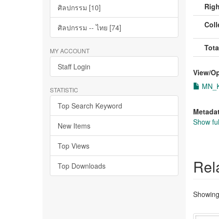
Righ
ศิลปกรรม [10]
Coll
ศิลปกรรม -- ไทย [74]
Tota
MY ACCOUNT
Staff Login
View/
O
MN_Ke
STATISTIC
Top Search Keyword
Metada
Show ful
New Items
Top Views
Rel
Top Downloads
Showing 