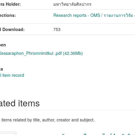
ts Holder:
มหาวิทยาลัยศิลปากร
ections:
Research reports - OMS / รายงานการวิจัย
l Download:
753
pen
ssaraphon_Phromnimitkul .pdf (42.36Mb)
ta
l item record
ated items
items related by title, author, creator and subject.