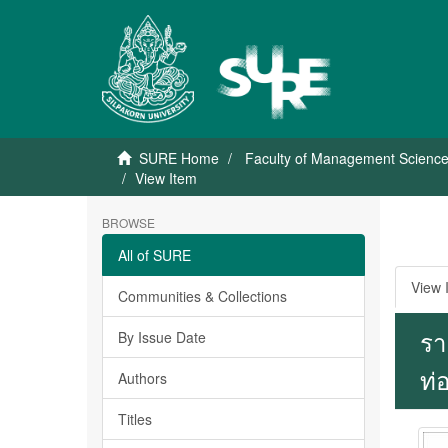
SURE Home
Faculty of Management Scienc
View Item
BROWSE
All of SURE
View 
Communities & Collections
รา
By Issue Date
ท่
Authors
Titles