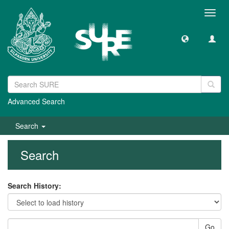
Toggl
navig
Advanced Search
Search
Search
Search History:
Go