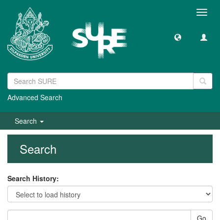
Toggl
navig
Advanced Search
Search
Search
Search History:
Go