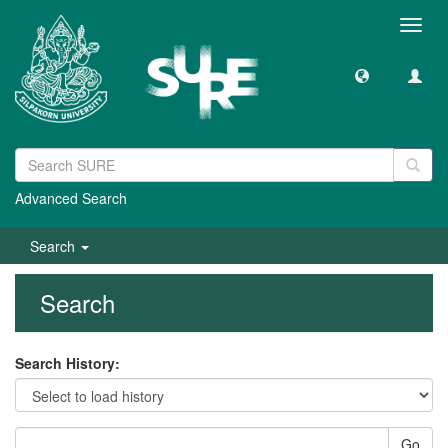
Toggl
navig
Advanced Search
Search
Search
Search History:
Go