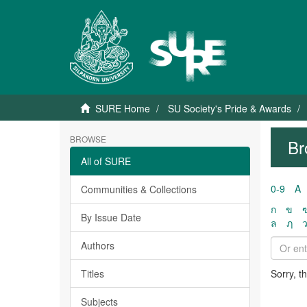
SURE Home
SU Society's Pride & Awards
BROWSE
Br
All of SURE
0-9
A
Communities & Collections
ก
ข
By Issue Date
ล
ฦ
Authors
Titles
Sorry, t
Subjects