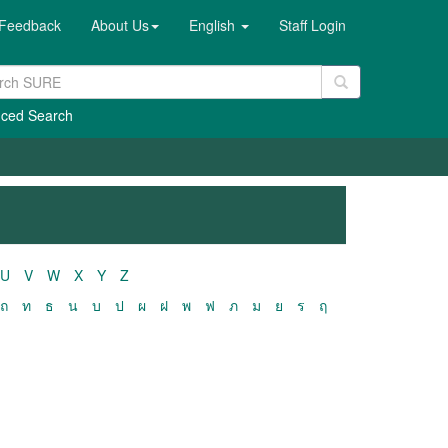
Feedback
About Us
English
Staff Login
ced Search
U
V
W
X
Y
Z
ถ
ท
ธ
น
บ
ป
ผ
ฝ
พ
ฟ
ภ
ม
ย
ร
ฤ