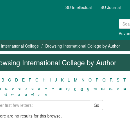
SU Intellectual
SU Journal
Advan
International College
Browsing International College by Author
owsing International College by Author
B
C
D
E
F
G
H
I
J
K
L
M
N
O
P
Q
R
S
T
ฃ
ค
ฅ
ฆ
ง
จ
ฉ
ช
ซ
ฌ
ญ
ฎ
ฏ
ฐ
ฑ
ฒ
ณ
ด
ต
ว
ศ
ษ
ส
ห
ฬ
อ
ฮ
Go
here are no results for this browse.