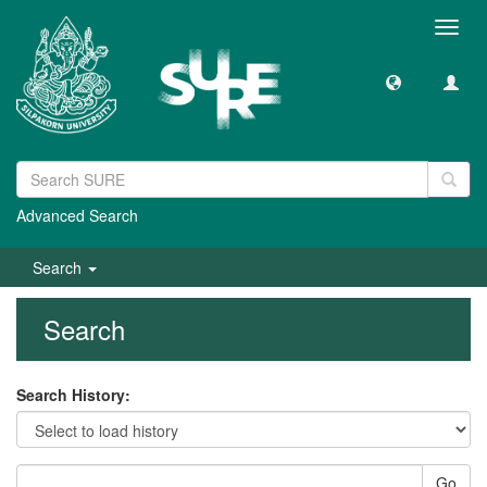
Toggl
navig
Advanced Search
Search
Search
Search History:
Go