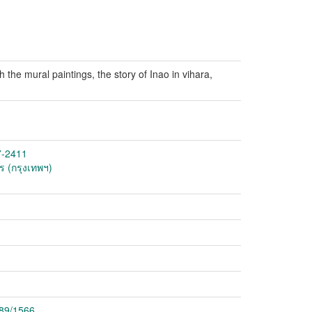
the mural paintings, the story of Inao in vihara,
7-2411
ร (กรุงเทพฯ)
789/1566