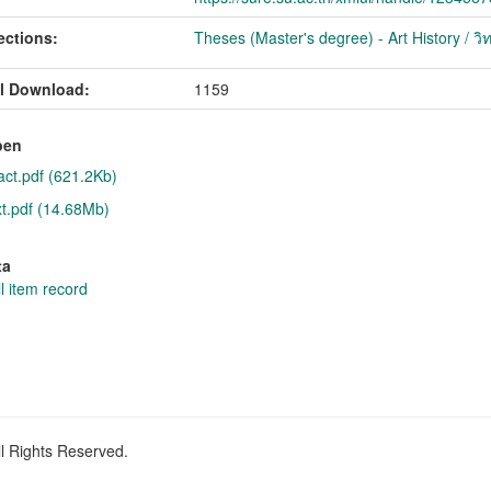
ections:
Theses (Master's degree) - Art History / ว
l Download:
1159
pen
act.pdf (621.2Kb)
xt.pdf (14.68Mb)
ta
l item record
ll Rights Reserved.