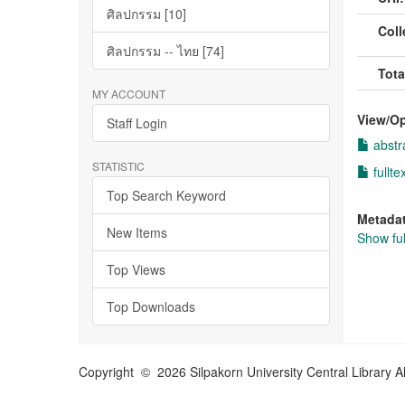
ศิลปกรรม [10]
Coll
ศิลปกรรม -- ไทย [74]
Tota
MY ACCOUNT
View/
O
Staff Login
abstr
STATISTIC
fullte
Top Search Keyword
Metada
New Items
Show ful
Top Views
Top Downloads
Copyright © 2026 Silpakorn University Central Library A