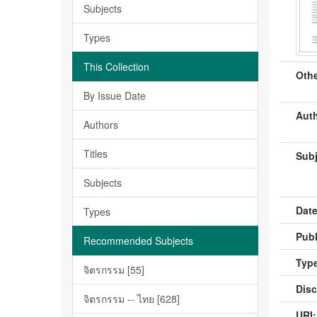
Subjects
Types
This Collection
Othe
By Issue Date
Auth
Authors
Titles
Subj
Subjects
Date
Types
Publ
Recommended Subjects
Type
จิตรกรรม [55]
Disc
จิตรกรรม -- ไทย [628]
URI: