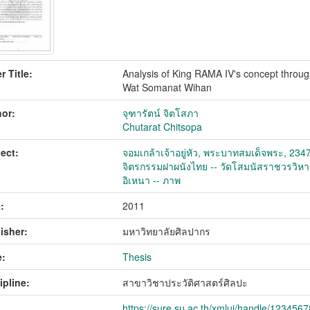
r Title:
Analysis of King RAMA IV's concept through 
Wat Somanat Wihan
or:
จุฑารัตน์ จิตโสภา
Chutarat Chitsopa
ect:
จอมเกล้าเจ้าอยู่หัว, พระบาทสมเด็จพระ, 234
จิตรกรรมฝาผนังไทย -- วัดโสมนัสราชวรวิหา
อิเหนา -- ภาพ
:
2011
isher:
มหาวิทยาลัยศิลปากร
:
Thesis
ipline:
สาขาวิชาประวัติศาสตร์ศิลปะ
https://sure.su.ac.th/xmlui/handle/123456