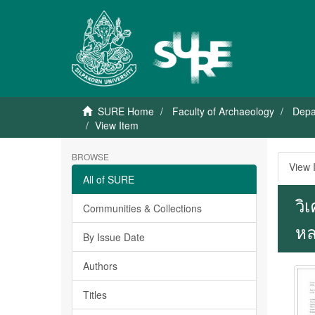
SURE Home
Faculty of Archaeology
Depa
View Item
BROWSE
View 
All of SURE
วิ
Communities & Collections
หล
By Issue Date
Authors
Titles