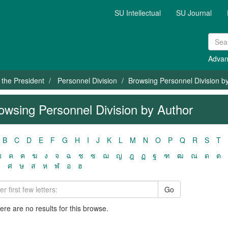
SU Intellectual
SU Journal
Advan
f the President
Personnel Division
Browsing Personnel Division b
owsing Personnel Division by Author
B
C
D
E
F
G
H
I
J
K
L
M
N
O
P
Q
R
S
T
ฃ
ค
ฅ
ฆ
ง
จ
ฉ
ช
ซ
ฌ
ญ
ฎ
ฏ
ฐ
ฑ
ฒ
ณ
ด
ต
ว
ศ
ษ
ส
ห
ฬ
อ
ฮ
Go
here are no results for this browse.