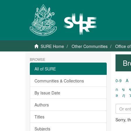
SURE Home
Other Communities
Office o
BROWSE
Br
All of SURE
0-9
A
Communities & Collections
ก
ข
By Issue Date
ล
ฦ
Authors
Titles
Sorry, t
Subjects