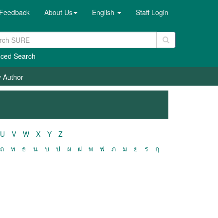
Feedback
About Us
English
Staff Login
ced Search
y Author
U
V
W
X
Y
Z
ถ
ท
ธ
น
บ
ป
ผ
ฝ
พ
ฟ
ภ
ม
ย
ร
ฤ