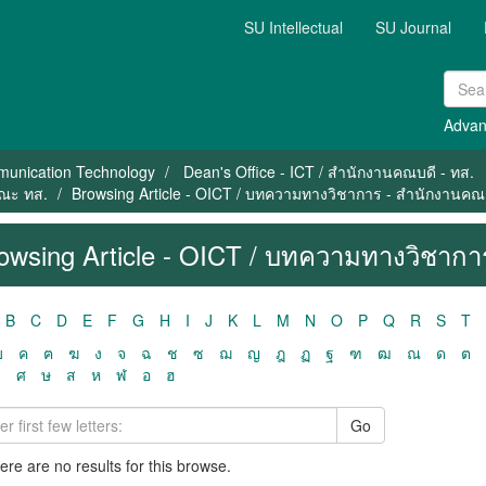
SU Intellectual
SU Journal
Advan
mmunication Technology
Dean's Office - ICT / สำนักงานคณบดี - ทส.
คณะ ทส.
Browsing Article - OICT / บทความทางวิชาการ - สำนักงานคณ
owsing Article - OICT / บทความทางวิชาก
B
C
D
E
F
G
H
I
J
K
L
M
N
O
P
Q
R
S
T
ฃ
ค
ฅ
ฆ
ง
จ
ฉ
ช
ซ
ฌ
ญ
ฎ
ฏ
ฐ
ฑ
ฒ
ณ
ด
ต
ว
ศ
ษ
ส
ห
ฬ
อ
ฮ
Go
here are no results for this browse.