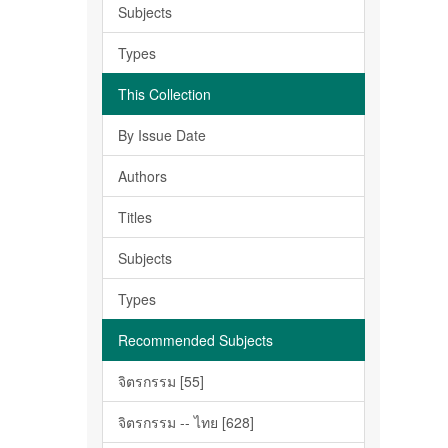
Subjects
Types
This Collection
By Issue Date
Authors
Titles
Subjects
Types
Recommended Subjects
จิตรกรรม [55]
จิตรกรรม -- ไทย [628]