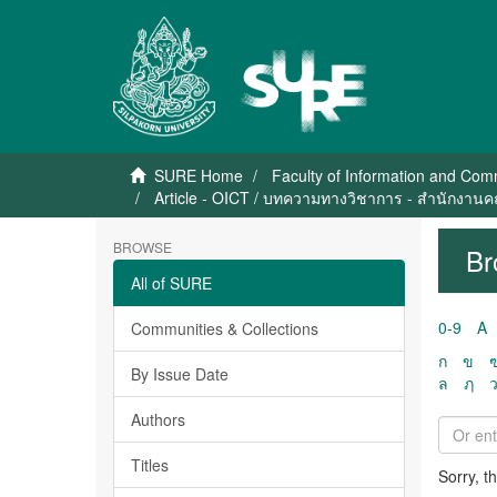
SURE Home
Faculty of Information and Co
Article - OICT / บทความทางวิชาการ - สำนักงาน
BROWSE
Br
All of SURE
0-9
A
Communities & Collections
ก
ข
By Issue Date
ล
ฦ
Authors
Titles
Sorry, t