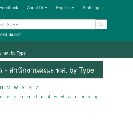
Feedback
About Us
English
Staff Login
ced Search
ะ ทส. by Type
าร - สำนักงานคณะ ทส. by Type
U
V
W
X
Y
Z
ถ
ท
ธ
น
บ
ป
ผ
ฝ
พ
ฟ
ภ
ม
ย
ร
ฤ