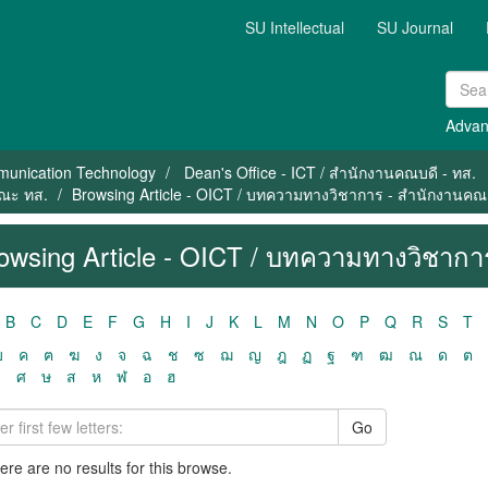
SU Intellectual
SU Journal
Advan
mmunication Technology
Dean's Office - ICT / สำนักงานคณบดี - ทส.
คณะ ทส.
Browsing Article - OICT / บทความทางวิชาการ - สำนักงานคณ
owsing Article - OICT / บทความทางวิชาก
B
C
D
E
F
G
H
I
J
K
L
M
N
O
P
Q
R
S
T
ฃ
ค
ฅ
ฆ
ง
จ
ฉ
ช
ซ
ฌ
ญ
ฎ
ฏ
ฐ
ฑ
ฒ
ณ
ด
ต
ว
ศ
ษ
ส
ห
ฬ
อ
ฮ
Go
here are no results for this browse.