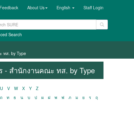
Feedback
About Us
English
Staff Login
ced Search
ะ ทส. by Type
าร - สำนักงานคณะ ทส. by Type
U
V
W
X
Y
Z
ถ
ท
ธ
น
บ
ป
ผ
ฝ
พ
ฟ
ภ
ม
ย
ร
ฤ