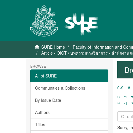
SURE Home
Faculty of Information and Co
Article - OICT / บทความทางวิชาการ - สำนักงาน
BROWSE
Br
All of SURE
0-9
A
Communities & Collections
ก
ข
By Issue Date
ล
ฦ
Authors
Titles
Sorry, t