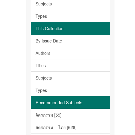
Subjects
Types
This Collection
By Issue Date
Authors
Titles
Subjects
Types
Recommended Subjects
จิตรกรรม [55]
จิตรกรรม -- ไทย [628]