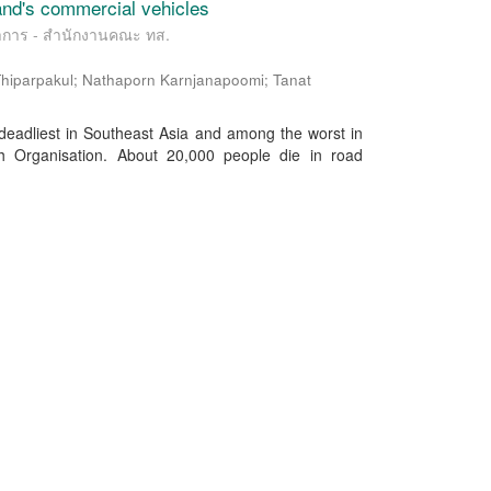
land's commercial vehicles
ชาการ - สำนักงานคณะ ทส.
hiparpakul
;
Nathaporn Karnjanapoomi
;
Tanat
e deadliest in Southeast Asia and among the worst in
th Organisation. About 20,000 people die in road