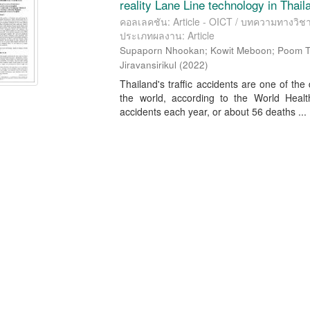
reality Lane Line technology in Thai
คอลเลคชัน: Article - OICT / บทความทางวิ
ประเภทผลงาน: Article
Supaporn Nhookan
;
Kowit Meboon
;
Poom T
Jiravansirikul
(
2022
)
Thailand's traffic accidents are one of th
the world, according to the World Heal
accidents each year, or about 56 deaths ...