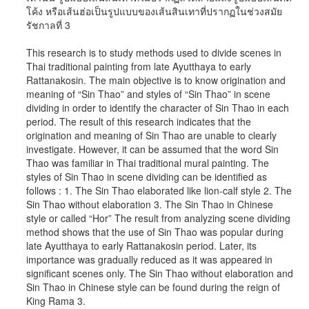
โค้ง หรือเส้นฮ่อเป็นรูปแบบของเส้นสินเทาที่ปรากฏในช่วงสมัย
รัชกาลที่ 3
This research is to study methods used to divide scenes in
Thai traditional painting from late Ayutthaya to early
Rattanakosin. The main objective is to know origination and
meaning of “Sin Thao” and styles of “Sin Thao” in scene
dividing in order to identify the character of Sin Thao in each
period. The result of this research indicates that the
origination and meaning of Sin Thao are unable to clearly
investigate. However, it can be assumed that the word Sin
Thao was familiar in Thai traditional mural painting. The
styles of Sin Thao in scene dividing can be identified as
follows : 1. The Sin Thao elaborated like lion-calf style 2. The
Sin Thao without elaboration 3. The Sin Thao in Chinese
style or called “Hor” The result from analyzing scene dividing
method shows that the use of Sin Thao was popular during
late Ayutthaya to early Rattanakosin period. Later, its
importance was gradually reduced as it was appeared in
significant scenes only. The Sin Thao without elaboration and
Sin Thao in Chinese style can be found during the reign of
King Rama 3.