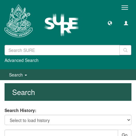
Toggl
navig
Advanced Search
Search
Search
Search History:
Go