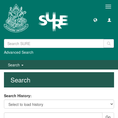
Toggl
navig
Advanced Search
Search
Search
Search History:
Go