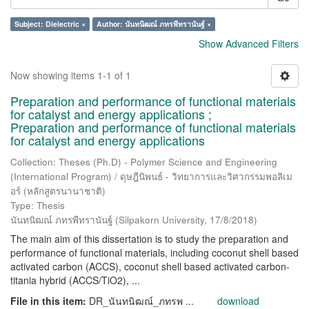
Subject: Dielectric ×
Author: นันทนิฒณ์ ภทรพีทรานันฐ์ ×
Show Advanced Filters
Now showing items 1-1 of 1
Preparation and performance of functional materials
for catalyst and energy applications ;
Preparation and performance of functional materials
for catalyst and energy applications
Collection: Theses (Ph.D) - Polymer Science and Engineering
(International Program) / ดุษฎีนิพนธ์ - วิทยาการและวิศวกรรมพอลิเม
อร์ (หลักสูตรนานาชาติ)
Type: Thesis
นันทนิฒณ์ ภทรพีทรานันฐ์
(
Silpakorn University
,
17/8/2018
)
The main aim of this dissertation is to study the preparation and
performance of functional materials, including coconut shell based
activated carbon (ACCS), coconut shell based activated carbon-
titania hybrid (ACCS/TiO2), ...
File in this item:
DR_นันทนิฒณ์_ภทรพ ...
download